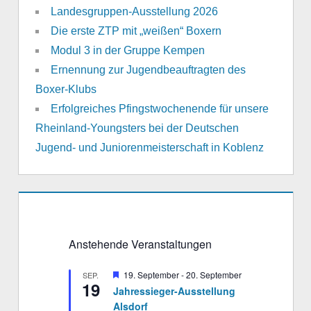
Landesgruppen-Ausstellung 2026
Die erste ZTP mit „weißen“ Boxern
Modul 3 in der Gruppe Kempen
Ernennung zur Jugendbeauftragten des
Boxer-Klubs
Erfolgreiches Pfingstwochenende für unsere
Rheinland-Youngsters bei der Deutschen
Jugend- und Juniorenmeisterschaft in Koblenz
Anstehende Veranstaltungen
H
19. September
-
20. September
SEP.
19
e
Jahressieger-Ausstellung
r
Alsdorf
v