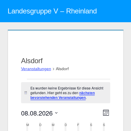
Zum
Landesgruppe V – Rheinland
Inhalt
Menü
springen
Alsdorf
Veranstaltungen
Alsdorf
Veranstaltungen
Es wurden keine Ergebnisse für diese Ansicht
gefunden. Hier geht es zu den
nächsten
Hinweis
bevorstehenden Veranstaltungen
.
08.08.2026
Veranst
Ansicht
Monat
Datum
Ansicht
Navigat
M
MONTAG
D
DIENSTAG
M
MITTWOCH
D
DONNERSTAG
F
FREITAG
S
SAMSTAG
S
SONNTAG
Kalender
wählen.