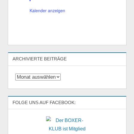
o
r
Kalender anzeigen
g
e
h
o
b
e
n
ARCHIVIERTE BEITRÄGE
Archivierte
Beiträge
FOLGE UNS AUF FACEBOOK: