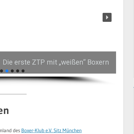
P mit „weißen“ Boxern
en
inland des
Boxer-Klub e.V. Sitz München