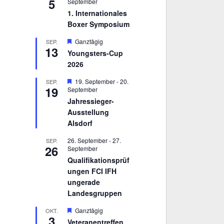
5
September
1. Internationales
Boxer Symposium
H
Ganztägig
SEP.
13
e
Youngsters-Cup
r
2026
v
o
r
H
19. September
-
20.
SEP.
19
g
e
September
e
r
Jahressieger-
h
v
Ausstellung
o
o
b
r
Alsdorf
e
g
n
e
26. September
-
27.
SEP.
h
26
September
o
Qualifikationsprüf
b
e
ungen FCI IFH
n
ungerade
Landesgruppen
H
Ganztägig
OKT.
3
e
Veteranentreffen