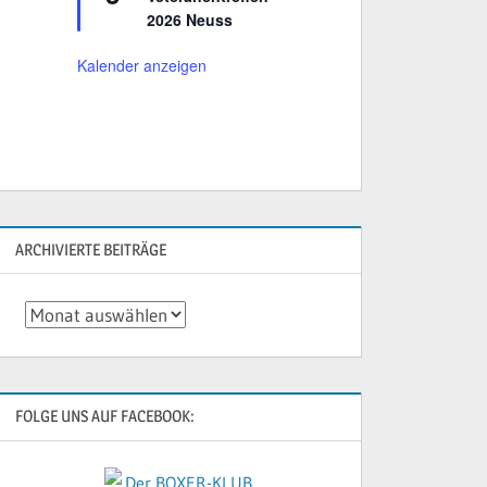
r
2026 Neuss
v
o
r
Kalender anzeigen
g
e
h
o
b
e
n
ARCHIVIERTE BEITRÄGE
Archivierte
Beiträge
FOLGE UNS AUF FACEBOOK: