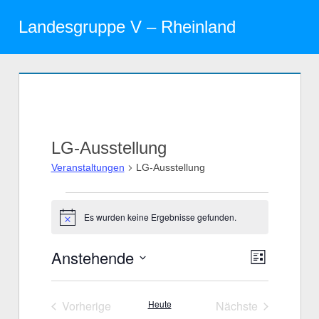
Zum
Landesgruppe V – Rheinland
Inhalt
Menü
springen
LG-Ausstellung
Veranstaltungen
LG-Ausstellung
Veranstaltungen
Es wurden keine Ergebnisse gefunden.
Hinweis
Anstehende
Veranst
Ansicht
Liste
Datum
Ansicht
Navigat
wählen.
Navigat
Vorherige
Heute
Nächste