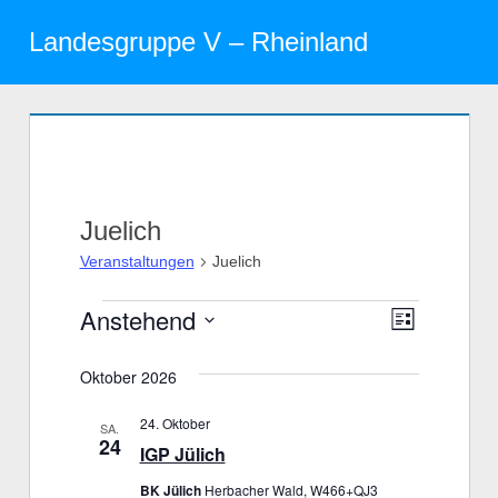
Zum
Landesgruppe V – Rheinland
Inhalt
Menü
springen
Juelich
Veranstaltungen
Juelich
Anstehend
Veranstaltungen
Veranst
Ansicht
Liste
Datum
Ansicht
Navigat
Oktober 2026
wählen.
Navigat
24. Oktober
SA.
24
IGP Jülich
BK Jülich
Herbacher Wald, W466+QJ3