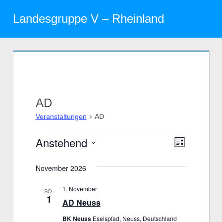
Zum
Landesgruppe V – Rheinland
Inhalt
Menü
springen
AD
Veranstaltungen
AD
Anstehend
Veranstaltungen
Veranst
Ansicht
Liste
Datum
Ansicht
Navigat
November 2026
wählen.
Navigat
1. November
SO.
1
AD Neuss
BK Neuss
Eselspfad, Neuss, Deutschland