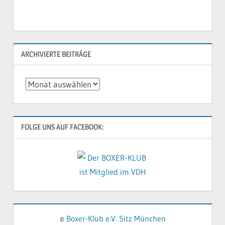
o
b
e
n
ARCHIVIERTE BEITRÄGE
Archivierte
Beiträge
FOLGE UNS AUF FACEBOOK:
©
Boxer-Klub e.V. Sitz München