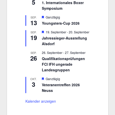
5
1. Internationales Boxer
Symposium
H
Ganztägig
SEP.
13
e
Youngsters-Cup 2026
r
v
H
19. September
-
20. September
SEP.
o
19
e
r
Jahressieger-Ausstellung
r
g
Alsdorf
v
e
o
h
r
26. September
-
27. September
SEP.
o
26
g
b
Qualifikationsprüfungen
e
e
FCI IFH ungerade
h
n
o
Landesgruppen
b
e
H
Ganztägig
OKT.
n
3
e
Veteranentreffen 2026
r
Neuss
v
o
r
Kalender anzeigen
g
e
h