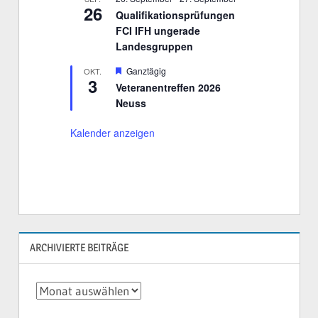
©
Boxer-Klub e.V. Sitz München
Langesgruppe V - Rheinland
WIR SIND ANGESCHLOSSEN: