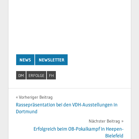
Suchen
Suchen
nach:
NEUESTE BEITRÄGE
Landesgruppen-Ausstellung 2026
Die erste ZTP mit „weißen“ Boxern
Modul 3 in der Gruppe Kempen
Ernennung zur Jugendbeauftragten des Boxer-
Klubs
Erfolgreiches Pfingstwochenende für unsere
Rheinland-Youngsters bei der Deutschen Jugend-
und Juniorenmeisterschaft in Koblenz