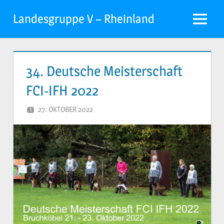
Zum
Landesgruppe V – Rheinland
Inhalt
Menü
springen
34. Deutsche Meisterschaft
FCI-IFH 2022
27. OKTOBER 2022
PETER