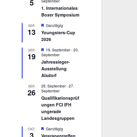
5
September
1. Internationales
Boxer Symposium
H
Ganztägig
SEP.
13
e
Youngsters-Cup
r
2026
v
o
r
H
19. September
-
20.
SEP.
19
g
e
September
e
r
Jahressieger-
h
v
Ausstellung
o
o
b
r
Alsdorf
e
g
n
e
26. September
-
27.
SEP.
h
26
September
o
Qualifikationsprüf
b
e
ungen FCI IFH
n
ungerade
Landesgruppen
H
Ganztägig
OKT.
3
e
Veteranentreffen