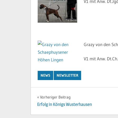
V1 mit Anw. Dt.Jgd
Grazy von den Sc
V1 mit Anw. Dt.C
NEWS
NEWSLETTER
Beitragsnavigation
Vorheriger Beitrag
Erfolg in Königs Wusterhausen