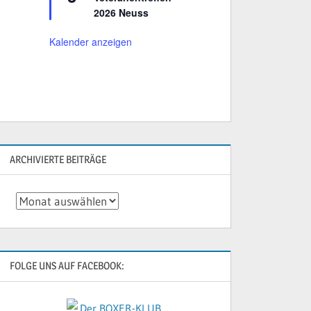
r
2026 Neuss
v
o
r
Kalender anzeigen
g
e
h
o
b
e
n
ARCHIVIERTE BEITRÄGE
Archivierte
Beiträge
FOLGE UNS AUF FACEBOOK: