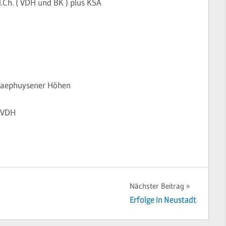
.Ch. ( VDH und BK ) plus KSA
haephuysener Höhen
h.VDH
Nächster Beitrag
Erfolge in Neustadt