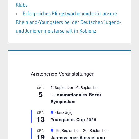
Klubs
Erfolgreiches Pfingstwochenende für unsere
Rheinland-Youngsters bei der Deutschen Jugend-
und Juniorenmeisterschaft in Koblenz
Anstehende Veranstaltungen
5. September
-
6. September
SEP.
5
1. Internationales Boxer
Symposium
H
Ganztägig
SEP.
13
e
Youngsters-Cup 2026
r
v
H
19. September
-
20. September
SEP.
o
19
e
r
Jahressieger-Ausstellung