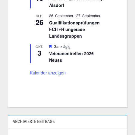
r
g
Alsdorf
v
e
o
h
r
26. September
-
27. September
SEP.
o
26
g
b
Qualifikationsprüfungen
e
e
FCI IFH ungerade
h
n
o
Landesgruppen
b
e
H
Ganztägig
OKT.
n
3
e
Veteranentreffen 2026
r
Neuss
v
o
r
Kalender anzeigen
g
e
h
o
b
e
n
ARCHIVIERTE BEITRÄGE