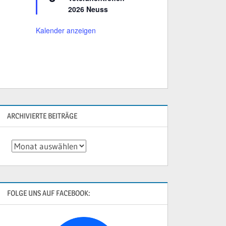
r
2026 Neuss
v
o
r
Kalender anzeigen
g
e
h
o
b
e
n
ARCHIVIERTE BEITRÄGE
Archivierte
Beiträge
FOLGE UNS AUF FACEBOOK: