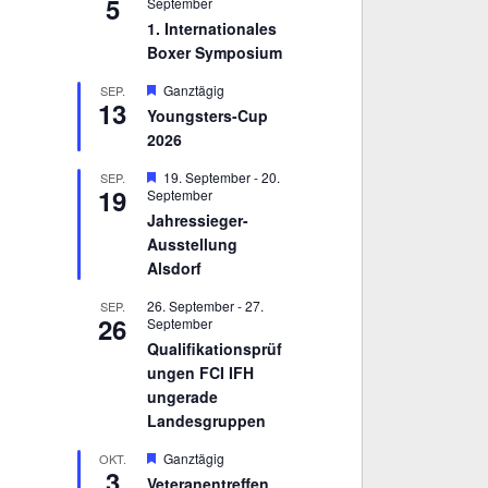
5
September
1. Internationales
Boxer Symposium
H
Ganztägig
SEP.
13
e
Youngsters-Cup
r
2026
v
o
r
H
19. September
-
20.
SEP.
19
g
e
September
e
r
Jahressieger-
h
v
Ausstellung
o
o
b
r
Alsdorf
e
g
n
e
26. September
-
27.
SEP.
h
26
September
o
Qualifikationsprüf
b
e
ungen FCI IFH
n
ungerade
Landesgruppen
H
Ganztägig
OKT.
3
e
Veteranentreffen