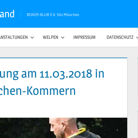
land
BOXER-KLUB E.V. Sitz München
ANSTALTUNGEN
WELPEN
IMPRESSUM
DATENSCHUTZ
fung am 11.03.2018 in
rchen-Kommern