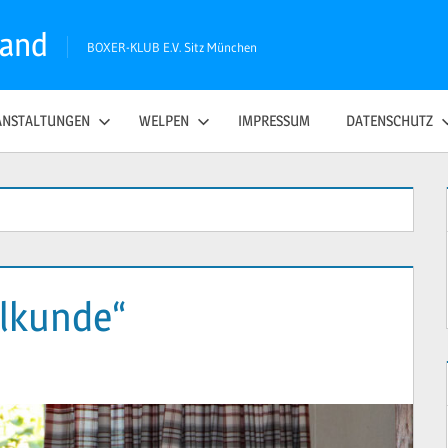
land
BOXER-KLUB E.V. Sitz München
ANSTALTUNGEN
WELPEN
IMPRESSUM
DATENSCHUTZ
lkunde“