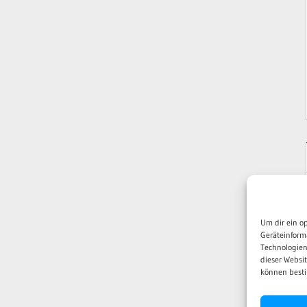
Um dir ein o
Geräteinform
Technologien
dieser Websi
können besti