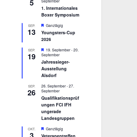
5
September
1. Internationales
Boxer Symposium
H
Ganztägig
SEP.
13
e
Youngsters-Cup
r
2026
v
o
r
H
19. September
-
20.
SEP.
19
g
e
September
e
r
Jahressieger-
h
v
Ausstellung
o
o
b
r
Alsdorf
e
g
n
e
26. September
-
27.
SEP.
h
26
September
o
Qualifikationsprüf
b
e
ungen FCI IFH
n
ungerade
Landesgruppen
H
Ganztägig
OKT.
3
e
Veteranentreffen