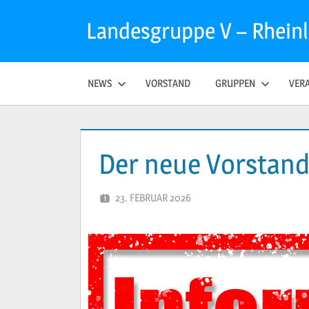
Zum
Landesgruppe V – Rhein
Inhalt
springen
NEWS
VORSTAND
GRUPPEN
VER
Der neue Vorstand 
23. FEBRUAR 2026
PETER