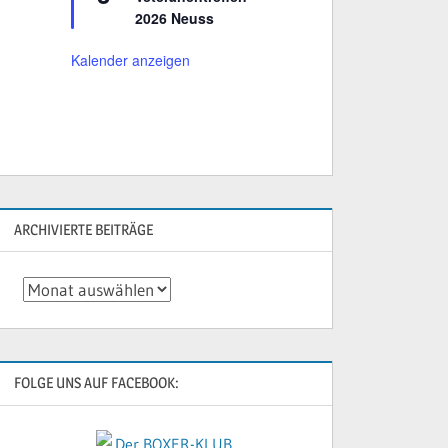
r
2026 Neuss
v
o
r
Kalender anzeigen
g
e
h
o
b
e
n
ARCHIVIERTE BEITRÄGE
Archivierte
Beiträge
FOLGE UNS AUF FACEBOOK: