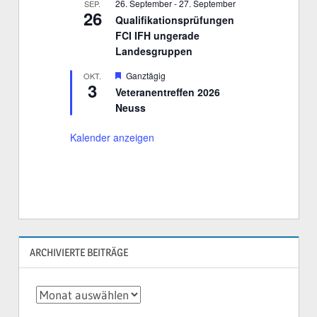
r
26. September
-
27. September
SEP.
o
26
g
b
Qualifikationsprüfungen
e
e
FCI IFH ungerade
h
n
o
Landesgruppen
b
e
H
Ganztägig
OKT.
n
3
e
Veteranentreffen 2026
r
Neuss
v
o
r
Kalender anzeigen
g
e
h
o
b
e
n
ARCHIVIERTE BEITRÄGE
Archivierte
Beiträge