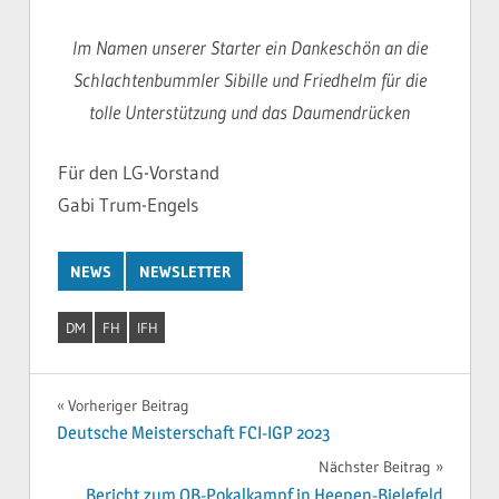
Im Namen unserer Starter ein Dankeschön an die
Schlachtenbummler Sibille und Friedhelm für die
tolle Unterstützung und das Daumendrücken
Für den LG-Vorstand
Gabi Trum-Engels
NEWS
NEWSLETTER
DM
FH
IFH
Beitragsnavigation
Vorheriger Beitrag
Deutsche Meisterschaft FCI-IGP 2023
Nächster Beitrag
Bericht zum OB-Pokalkampf in Heepen-Bielefeld