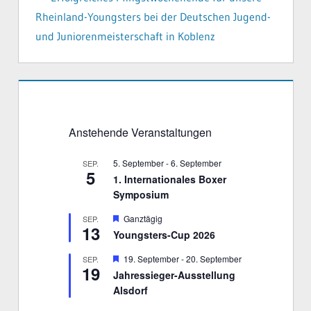
Rheinland-Youngsters bei der Deutschen Jugend-
und Juniorenmeisterschaft in Koblenz
Anstehende Veranstaltungen
5. September
-
6. September
SEP.
5
1. Internationales Boxer
Symposium
H
Ganztägig
SEP.
13
e
Youngsters-Cup 2026
r
v
H
19. September
-
20. September
SEP.
o
19
e
r
Jahressieger-Ausstellung
r
g
Alsdorf
v
e
o
h