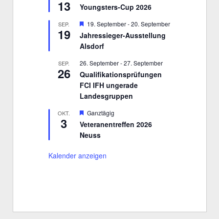
13
e
Youngsters-Cup 2026
r
v
H
19. September
-
20. September
SEP.
o
19
e
r
Jahressieger-Ausstellung
r
g
Alsdorf
v
e
o
h
r
26. September
-
27. September
SEP.
o
26
g
b
Qualifikationsprüfungen
e
e
FCI IFH ungerade
h
n
o
Landesgruppen
b
e
H
Ganztägig
OKT.
n
3
e
Veteranentreffen 2026
r
Neuss
v
o
r
Kalender anzeigen
g
e
h
o
b
e
n